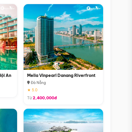
Hội An
Melia Vinpearl Danang Riverfront
Đà Nẵng
★ 5.0
Từ
2,400,000đ