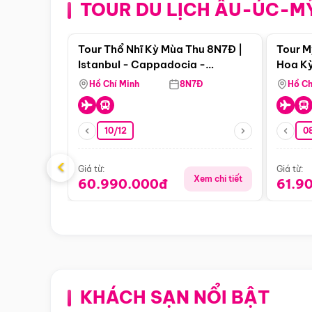
TOUR DU LỊCH ÂU-ÚC-M
Điểm nổi bật
Tour Thổ Nhĩ Kỳ Mùa Thu 8N7Đ |
Tour M
Istanbul - Cappadocia -
Hoa Kỳ
Pamukkale
Hồ Chí Minh
8N7Đ
Hồ Ch
10/12
0
‹
Giá từ:
Giá từ:
Xem chi tiết
60.990.000đ
61.9
KHÁCH SẠN NỔI BẬT