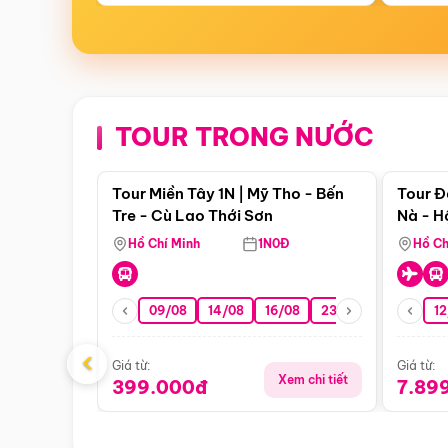
TOUR TRONG NƯỚC
Điểm nổi bật
Tour Miền Tây 1N | Mỹ Tho - Bến
Tour Đ
Tre - Cù Lao Thới Sơn
Nà - H
Nha
Hồ Chí Minh
1N0Đ
Hồ Ch
09/08
14/08
16/08
23/08
30/08
12
0
‹
Giá từ:
Giá từ:
Xem chi tiết
399.000đ
7.89