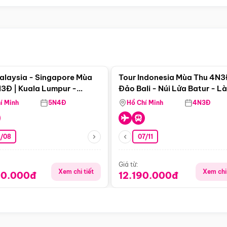
Điểm nổi bật
Điểm nổi
alaysia - Singapore Mùa
Tour Indonesia Mùa Thu 4N3
3Đ | Kuala Lumpur -
Đảo Bali - Núi Lửa Batur - L
a - Johor Baru -
Penglipuran
í Minh
5N4Đ
Hồ Chí Minh
4N3Đ
pore
3/08
07/11
Giá từ:
Xem chi tiết
Xem chi 
90.000đ
12.190.000đ