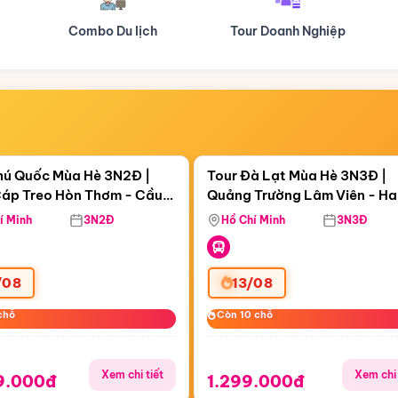
Tour Doanh Nghiệp
Du lịch Hành Hương
Điểm nổi bật
Điểm nổi
ngày 09:29:54
Còn
06 ngày 09:29:54
hú Quốc Mùa Hè 3N2Đ |
Tour Đà Lạt Mùa Hè 3N3Đ |
áp Treo Hòn Thơm - Cầu
Quảng Trường Lâm Viên - H
áp Treo Hòn Thơm
Công Viên Nước Aquatopia
Hill - Puppy Farm
í Minh
3N2Đ
Hồ Chí Minh
3N3Đ
/08
13/08
chỗ
chỗ
Còn 10 chỗ
Còn 10 chỗ
Xem chi tiết
Xem chi 
9.000đ
1.299.000đ