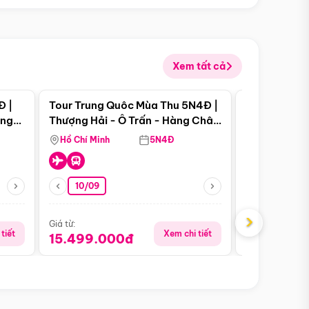
Xem tất cả
 bật
Điểm nổi bật
Đ |
Tour Trung Quôc Mùa Thu 5N4Đ |
Tour Trung
àng
Thượng Hải - Ô Trấn - Hàng Châu
| Thành Đô 
(Tour Không Shopping)
Viên Gấu Tr
Hồ Chí Minh
5N4Đ
Hồ Chí Minh
10/09
06/08
›
Giá từ:
Giá từ:
tiết
Xem chi tiết
15.499.000đ
18.990.0