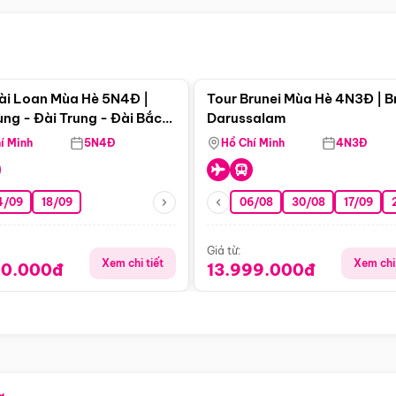
Điểm nổi bật
Điểm nổi
ài Loan Mùa Hè 5N4Đ |
Tour Brunei Mùa Hè 4N3Đ | B
ng - Đài Trung - Đài Bắc
Darussalam
j)
í Minh
5N4Đ
Hồ Chí Minh
4N3Đ
4/09
18/09
06/08
30/08
17/09
Giá từ:
Xem chi tiết
Xem chi 
90.000đ
13.999.000đ