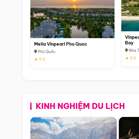
Vinpea
Bay
Melia Vinpearl Phu Quoc
Nha T
Phú Quốc
★ 5.0
★ 5.0
KINH NGHIỆM DU LỊCH