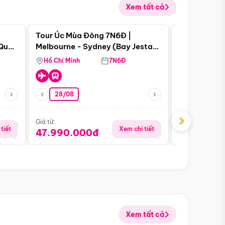
Xem tất cả
 bật
Điểm nổi bật
Tour Úc Mùa Đông 7N6Đ |
Tour Nam Ph
 Quan
Melbourne - Sydney (Bay Jestar
Cape Town -
Airways)
Bàn - Johan
Hồ Chí Minh
7N6Đ
Hồ Chí Minh
Safari - Lo
28/08
28/08
›
Giá từ:
Giá từ:
tiết
Xem chi tiết
47.990.000đ
88.900.0
Xem tất cả