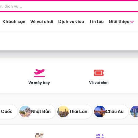
Điểm khởi hành
Tháng khở
Hồ Chí Minh
Bất kỳ 
Khách sạn
Vé vui chơi
Dịch vụ visa
Tin tức
Giới thiệu
Vé máy bay
Vé vui chơi
 Quốc
Nhật Bản
Thái Lan
Châu Âu