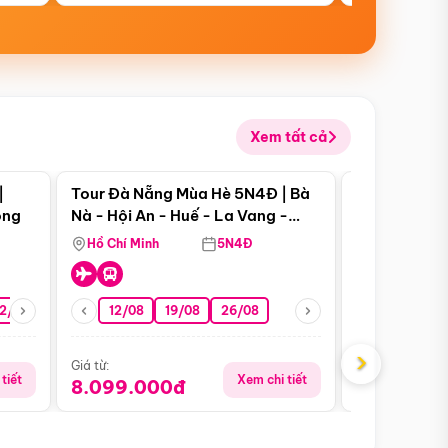
Xem tất cả
 bật
Điểm nổi bật
|
Tour Đà Nẵng Mùa Hè 5N4Đ | Bà
Tour Đà Nẵn
ong
Nà - Hội An - Huế - La Vang -
Nà - Hội An
Động Thiên Đường
Nha
Hồ Chí Minh
5N4Đ
Hồ Chí Minh
2/08
26/08
05/09
12/08
19/08
09/09
26/08
12/09
13/08
›
Giá từ:
Giá từ:
tiết
Xem chi tiết
8.099.000đ
6.899.00