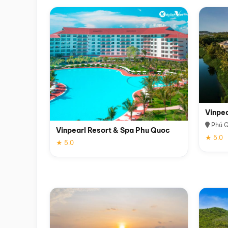
Vinpe
Phú 
Vinpearl Resort & Spa Phu Quoc
★ 5.0
★ 5.0