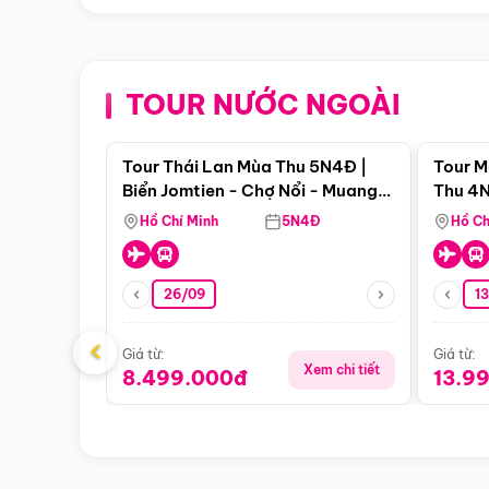
TOUR NƯỚC NGOÀI
Điểm nổi bật
Tour Thái Lan Mùa Thu 5N4Đ |
Tour M
Biển Jomtien - Chợ Nổi - Muang
Thu 4N
Boran - Suanthai
Malacc
Hồ Chí Minh
5N4Đ
Hồ Ch
Singa
26/09
1
‹
Giá từ:
Giá từ:
Xem chi tiết
8.499.000đ
13.9