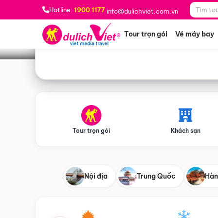
Bạn muốn đi đâu?
*
Hotline:
1900 1177
info@dulichviet.com.vn
Tour trọn gói
Vé máy bay
Tour trọn gói
Khách sạn
Nội địa
Trung Quốc
Hàn