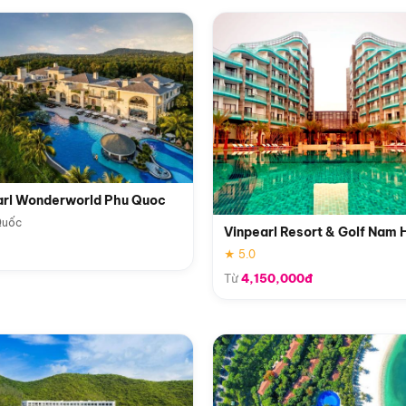
arl Wonderworld Phu Quoc
Quốc
Vinpearl Resort & Golf Nam 
★ 5.0
Từ
4,150,000đ