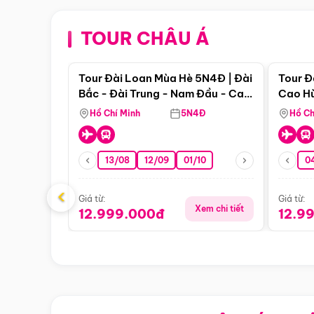
TOUR CHÂU Á
Điểm nổi bật
Tour Đài Loan Mùa Hè 5N4Đ | Đài
Tour Đ
Bắc - Đài Trung - Nam Đầu - Cao
Cao Hù
Hùng ( Bay Vn)
(Bay V
Hồ Chí Minh
5N4Đ
Hồ Ch
13/08
12/09
01/10
0
‹
Giá từ:
Giá từ:
Xem chi tiết
12.999.000đ
12.9