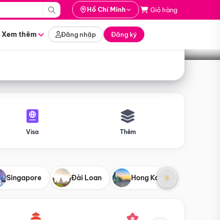
i hành
Hồ Chí Minh
Giỏ hàng
Tìm tour
tháng nào
Xem thêm
Đăng nhập
Đăng ký
Visa
Thêm
Singapore
Đài Loan
Hong Kong
Mỹ