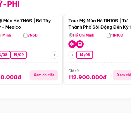
Ỹ-PHI
Điểm nổi bật
Điểm nổi
ỹ Mùa Hè 7N6Đ | Bờ Tây
Tour Mỹ Mùa Hè 11N10Đ | Từ
 - Mexico
Thành Phố Sôi Động Đến Kỳ
Thiên Nhiên Mỹ
í Minh
7N6Đ
Hồ Chí Minh
11N10Đ
8/08
19/09
14/08
Giá từ:
Xem chi tiết
Xem chi 
00.000đ
112.900.000đ